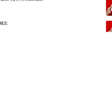
规定;
采购政策需满足的资格要求如下:
关问题的通知》（财库[2014]68号）；
通知》（财库[2017]141号）；
20]46号）；
》（财库〔2022〕19号）；
支持中小企业力度的通知》落实措施的通知（宝市财办采
策有关事项的通知》（陕财办采函〔2022〕10号）；
5号）；