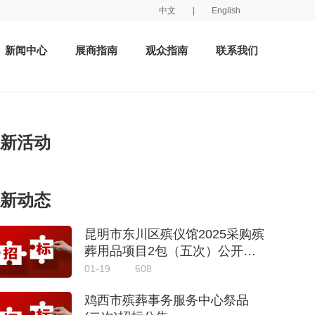
中文
|
English
新闻中心
展商指南
观众指南
联系我们
新活动
新动态
昆明市东川区殡仪馆2025采购殡
葬用品项目2包（五次）公开招
标公告
01-19
608
鸡西市殡葬事务服务中心祭品