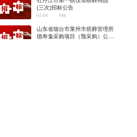
牡丹江市第一殡仪馆殡葬用品
(三次)招标公告
01-04
446
山东省烟台市莱州市殡葬管理所
德寿龛采购项目（预采购）公开
招标公告
12-30
448
宜昌市殡葬管理所鲜花制品及花
艺服务采购项目招标公告
12-26
374
石家庄市藁城区殡葬管理所骨灰
盒采购项目一标段（二次）招标
公告
12-25
427
云南共创久诚招标咨询有限公司
关于晋宁区殡仪馆殡葬用品采购
项目的公开招标公告
12-24
428