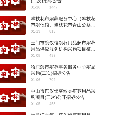
(二次)招标公告
01-16
1447
攀枝花市殡葬服务中心（攀枝花
市殡仪馆、攀枝花市青山公墓
所）环保火化炉购置项目招标公
01-13
813
告
玉门市殡仪馆殡葬用品超市殡葬
用品供应服务机构采购项目征集
公告
01-08
439
哈尔滨市殡葬事务服务中心殡品
采购(二次)招标公告
01-06
709
中山市殡仪馆零散类殡葬用品采
购项目(三次)公开招标公告
01-05
453