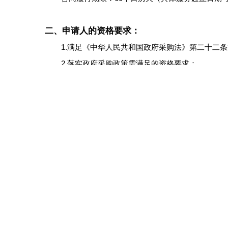
二、申请人的资格要求：
1.满足《中华人民共和国政府采购法》第二十二条
2.落实政府采购政策需满足的资格要求：
合同包1(千阳县殡葬服务设施购置项目)落实政府
（1）《财政部、司法部关于政府采购支持监狱企业发展有
（2）《三部门联合发布关于促进残疾人就业政府采购政策的
（3）《政府采购促进中小企业发展管理办法》（财库[20
（4）《关于进一步加大政府采购支持中小企业力度的通知
（5）宝鸡市财政局关于中、省《进一步加大政府采购
（2022）9号）；
（6）《陕西省财政厅关于落实政府采购支持中小企业政
（7）《节能产品政府采购实施意见》（财库[2004]18